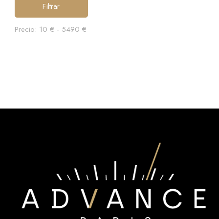
Filtrar
Precio:
10 €
-
5490 €