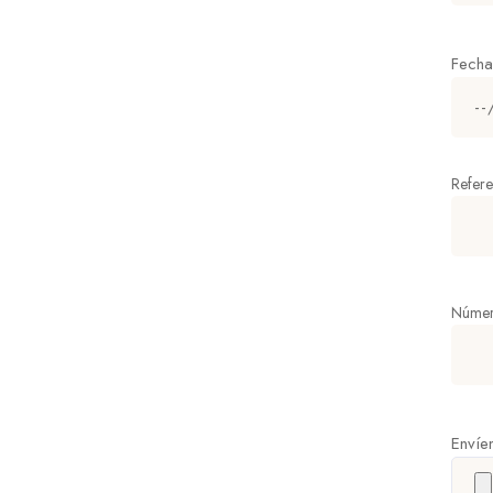
Fech
Refere
Númer
Envíe