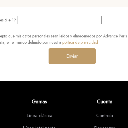
es 6 + 1?
epto que mis datos personales sean leídos y almacenados por Advance Paris 
sta, en el marco definido por nuestra
política de privacidad
Gamas
Cuenta
Línea clásica
Controla