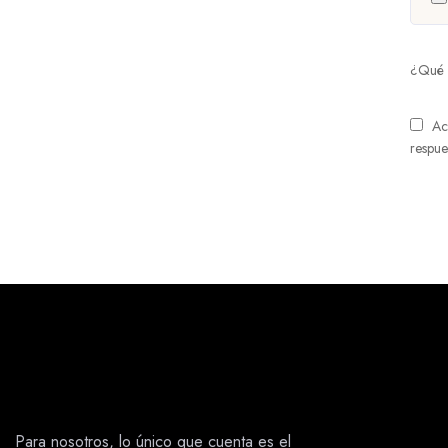
¿Qué 
Ac
respue
Para nosotros, lo único que cuenta es el