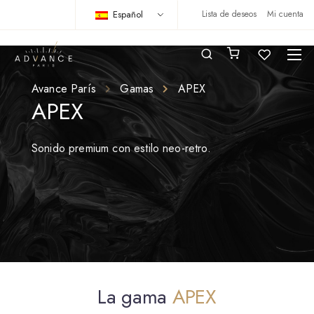
Español
Lista de deseos
Mi cuenta
Avance París
Gamas
APEX
APEX
Sonido premium con estilo neo-retro.
La gama
APEX