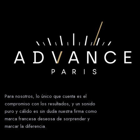
LDLC
2 rue des erables
Limonest 69760
Francia
202.9 km
Directions
Hazeqo - Dipiom Media
20 Camino Louis Chirpaz
Écully 69130
Para nosotros, lo único que cuenta es el
Francia
compromiso con los resultados, y un sonido
puro y cálido es sin duda nuestra firma como
204.3 km
marca francesa deseosa de sorprender y
Directions
marcar la diferencia.
Prestige Du Son