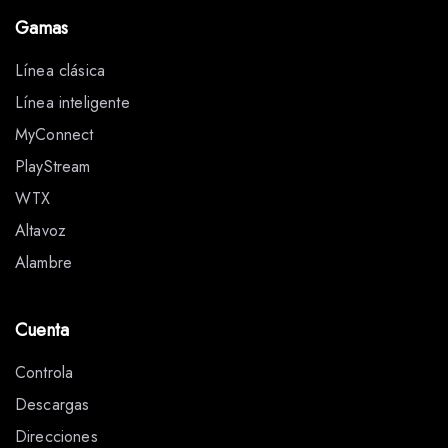
43 avenue de la République
Gamas
Tassin-la-Demi-Lune 69160
Francia
Línea clásica
Línea inteligente
204.8 km
MyConnect
Directions
PlayStream
Son-video.com Lyon
WTX
1 plaza Louis Chazette
Altavoz
Lyon 69001
Alambre
Francia
208.9 km
Cuenta
Directions
Controla
Alta fidelidad
Descargas
13 Bis Quai Carnot
Direcciones
Saumur 49400