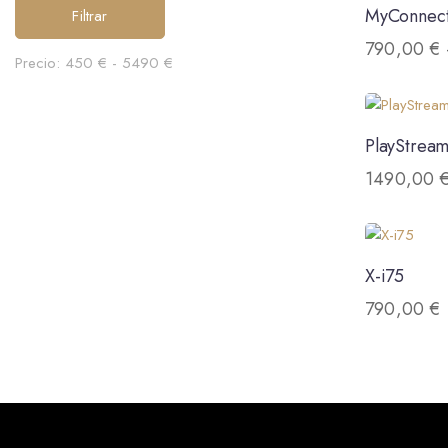
MyConnec
Filtrar
790,00
€
Precio:
450 €
-
5490 €
PlayStrea
1490,00
X-i75
790,00
€