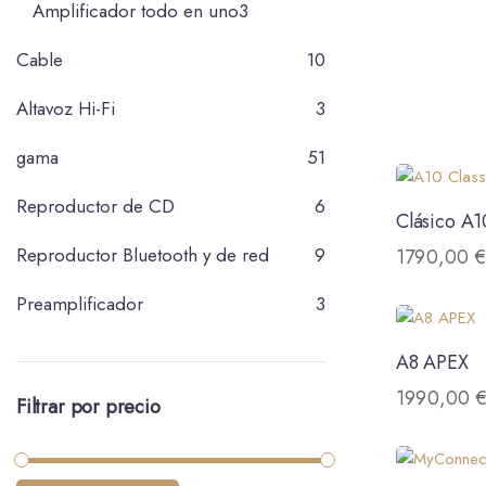
Amplificador todo en uno
3
Cable
10
Altavoz Hi-Fi
3
gama
51
Reproductor de CD
6
Clásico A1
Reproductor Bluetooth y de red
9
1790,00
Preamplificador
3
A8 APEX
1990,00
Filtrar por precio