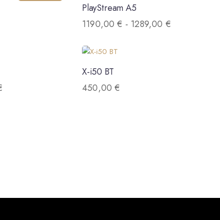
PlayStream A5
1190,00
€
-
1289,00
€
X-i50 BT
€
450,00
€