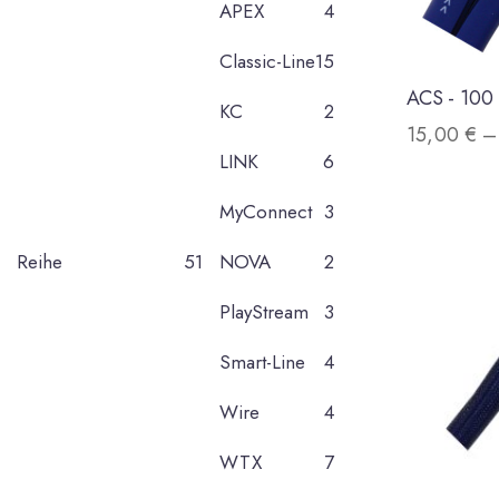
APEX
4
Classic-Line
15
ACS - 100
KC
2
15,00
€
LINK
6
MyConnect
3
Reihe
51
NOVA
2
PlayStream
3
Smart-Line
4
Wire
4
WTX
7