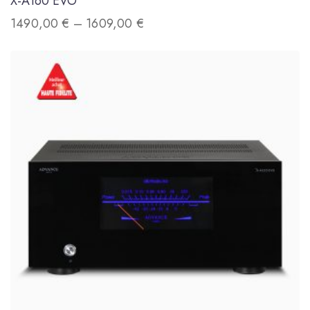
X-A160 EVO
1490,00
€
–
1609,00
€