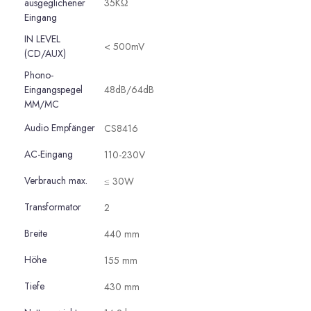
ausgeglichener
35KΩ
Eingang
IN LEVEL
< 500mV
(CD/AUX)
Phono-
Eingangspegel
48dB/64dB
MM/MC
Audio Empfänger
CS8416
AC-Eingang
110-230V
Verbrauch max.
≤ 30W
Transformator
2
Breite
440 mm
Höhe
155 mm
Tiefe
430 mm