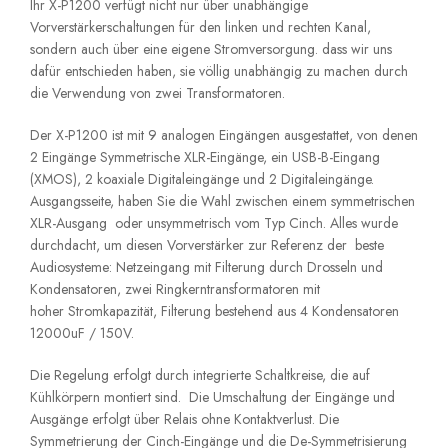
Ihr X-P1200 verfügt nicht nur über unabhängige
Vorverstärkerschaltungen für den linken und rechten Kanal,
sondern auch über eine eigene Stromversorgung.
dass wir uns
dafür entschieden haben, sie völlig unabhängig zu machen
durch
die Verwendung von zwei Transformatoren.
Der X-P1200 ist mit 9 analogen Eingängen ausgestattet, von denen
2 Eingänge
Symmetrische XLR-Eingänge, ein USB-B-Eingang
(XMOS), 2 koaxiale Digitaleingänge und 2 Digitaleingänge.
Ausgangsseite,
haben Sie die Wahl zwischen einem symmetrischen
XLR-Ausgang
oder unsymmetrisch vom Typ Cinch.
Alles wurde
durchdacht, um diesen Vorverstärker zur Referenz der
beste
Audiosysteme: Netzeingang mit Filterung durch Drosseln
und
Kondensatoren, zwei Ringkerntransformatoren mit
hoher
Stromkapazität, Filterung bestehend aus 4 Kondensatoren
12000uF / 150V.
Die Regelung erfolgt durch integrierte Schaltkreise, die auf
Kühlkörpern montiert sind.
Die Umschaltung der Eingänge und
Ausgänge erfolgt über Relais ohne Kontaktverlust. Die
Symmetrierung der Cinch-Eingänge und die De-Symmetrisierung