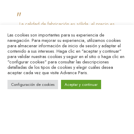
"
La calidad de fabricación es sólida, el precio es
competitivo y la estética es más sofisticada que la
Las cookies son importantes para su experiencia de
de la mayoría de los cables de esta gama. Si
navegación. Para mejorar su experiencia, utilizamos cookies
busca la máxima transparencia, busque en otra
para almacenar información de inicio de sesión y adaptar el
contenido a sus intereses. Haga clic en "aceptar y continuar"
parte. Pero si lo que buscas es un cable que añada
para validar nuestras cookies y seguir en el sitio o haga clic en
calidez, cuerpo y un toque de delicadeza sin que
"configurar cookies" para consultar las descripciones
tengas que jurar lealtad a un culto de cables de
detalladas de los tipos de cookies y elegir cuáles desea
"
aceptar cada vez que visite Advance Paris.
alimentación $5.000, la serie LINK lo consigue.
Configuración de cookies
Aceptar y continuar
Ecústica
04/08/2025