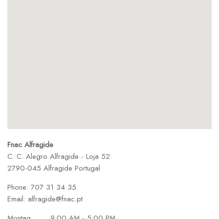
Fnac Alfragide
C. C. Alegro Alfragide - Loja 52
2790-045 Alfragide
Portugal
Phone:
707 31 34 35
Email:
alfragide@fnac.pt
Montag
9:00 AM - 5:00 PM