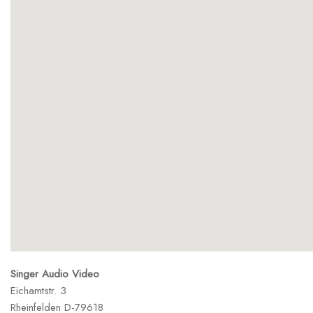
Singer Audio Video
Eichamtstr. 3
Rheinfelden
D-79618