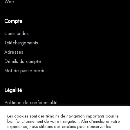
Wire
Compte
Commandes
Téléchargements
Adresses
Détails du compte
Mot de passe perdu
Légalité
Politique de confidentialité
Conditions générales de vente
Les cookies sont des témoins de navigation importants pour le
Mentions légales
bon fonctionnement de votre navigation. Afin d'améliorer votre
expérience, nous utilisons des cookies pour conserver les