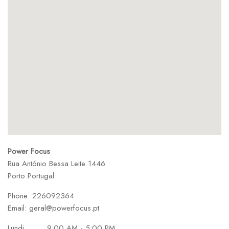
Power Focus
Rua António Bessa Leite 1446
Porto
Portugal
Phone:
226092364
Email:
geral@powerfocus.pt
Lundi
9:00 AM - 5:00 PM