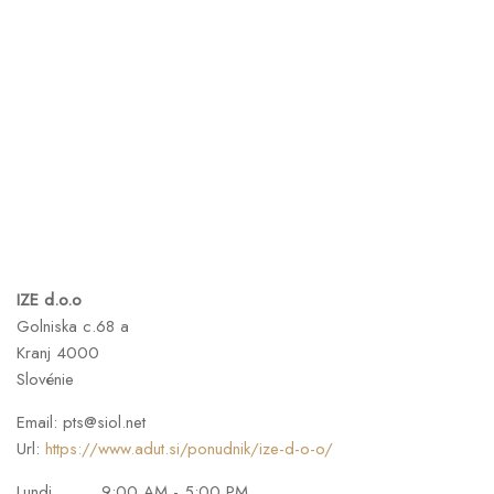
IZE d.o.o
Golniska c.68 a
Kranj
4000
Slovénie
Email:
pts@siol.net
Url:
https://www.adut.si/ponudnik/ize-d-o-o/
Lundi
9:00 AM - 5:00 PM