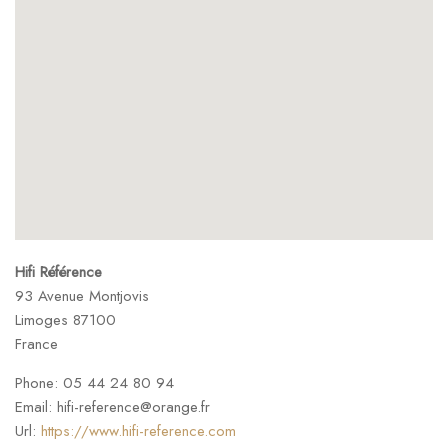
Hifi Référence
93 Avenue Montjovis
Limoges
87100
France
Phone:
05 44 24 80 94
Email:
hifi-reference@orange.fr
Url:
https://www.hifi-reference.com