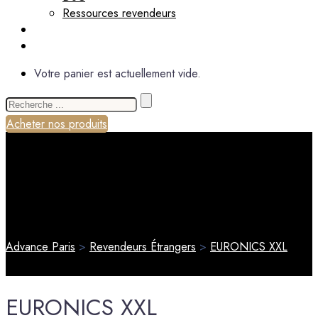
Ressources revendeurs
Actualités
À propos
Votre panier est actuellement vide.
Recherche
de
Acheter nos produits
:
Advance Paris
>
Revendeurs Étrangers
>
EURONICS XXL
EURONICS XXL