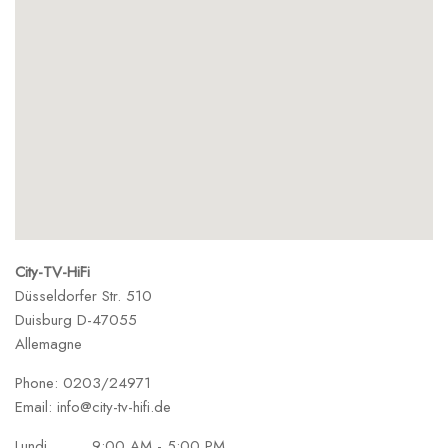
City-TV-HiFi
Düsseldorfer Str. 510
Duisburg
D-47055
Allemagne
Phone:
0203/24971
Email:
info@city-tv-hifi.de
Lundi
9:00 AM - 5:00 PM