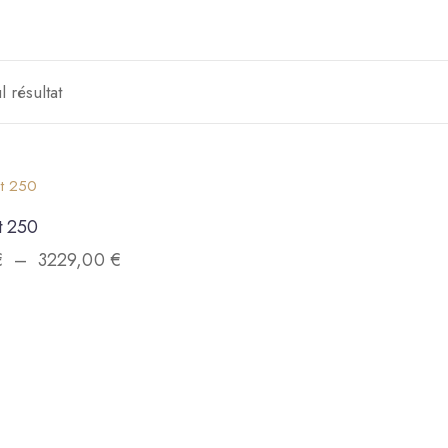
l résultat
t 250
€
–
3229,00
€