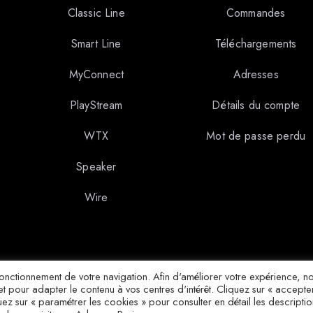
Classic Line
Commandes
Smart Line
Téléchargements
MyConnect
Adresses
PlayStream
Détails du compte
WTX
Mot de passe perdu
Speaker
Wire
onctionnement de votre navigation. Afin d'améliorer votre expérience, n
t pour adapter le contenu à vos centres d'intérêt. Cliquez sur « accepter
quez sur « paramétrer les cookies » pour consulter en détail les descriptio
Design par Advance Paris. Tous droits réservés. 2025