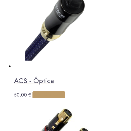
ACS - Óptica
Este
50,00
€
Más información
producto
tiene
múltiples
variantes.
Las