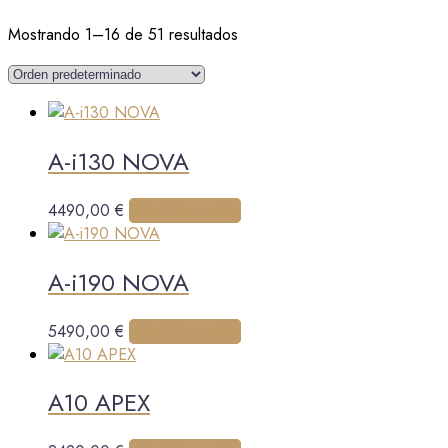
Mostrando 1–16 de 51 resultados
A-i130 NOVA
Este
4490,00
€
Más información
producto
tiene
A-i190 NOVA
múltiples
variantes.
Las
Este
5490,00
€
Más información
opciones
producto
se
tiene
pueden
A10 APEX
múltiples
elegir
variantes.
en
Las