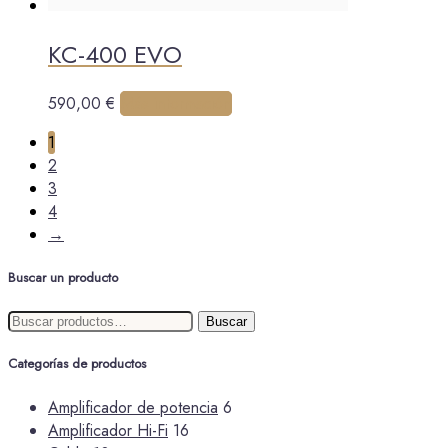
producto
KC-400 EVO
Este
590,00
€
Más información
producto
1
tiene
2
múltiples
3
variantes.
4
Las
→
opciones
se
Buscar un producto
pueden
elegir
Buscar
Buscar
en
por:
la
Categorías de productos
página
de
Amplificador de potencia
6
producto
Amplificador Hi-Fi
16