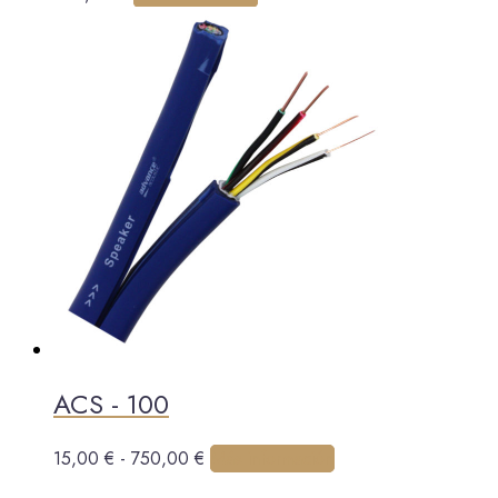
ACS - 100
Rango
Este
15,00
€
-
750,00
€
Más información
de
producto